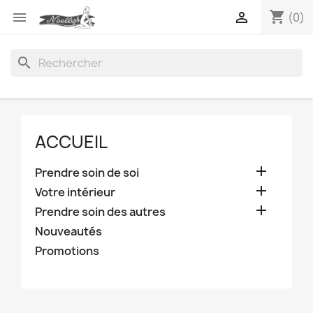
shopping_cart


(0)
search
ACCUEIL

Prendre soin de soi

Votre intérieur

Prendre soin des autres
Nouveautés
Promotions