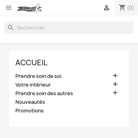
shopping_cart


(0)
search
ACCUEIL

Prendre soin de soi

Votre intérieur

Prendre soin des autres
Nouveautés
Promotions