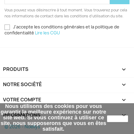
Vous pouvez vous désinscrire à tout moment. Vous trouverez pour cela
nos informations de contact dans les conditions d'utilisation du site.
J'accepte les conditions générales et la politique de
confidentialité
Lire les CGU
PRODUITS

NOTRE SOCIÉTÉ

VOTRE COMPTE

Nous utilisons des cookies pour vous
garantir la meilleure expérience sur notre
INFORMATIONS
keyboard_arrow_down
site web. Si vous continuez à utiliser ce
J'accepte
site, nous supposerons que vous en êtes
© 2026 - Noellys
satisfait.