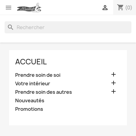
shopping_cart


(0)
search
ACCUEIL

Prendre soin de soi

Votre intérieur

Prendre soin des autres
Nouveautés
Promotions