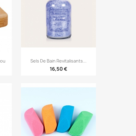
Aperçu rapide

bou
Sels De Bain Revitalisants...
16,50 €