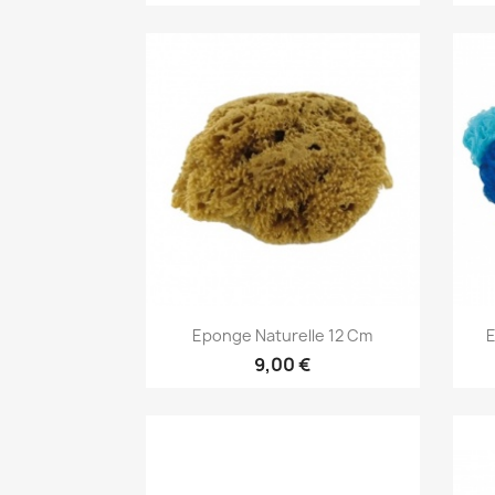
Aperçu rapide

Eponge Naturelle 12 Cm
E
9,00 €