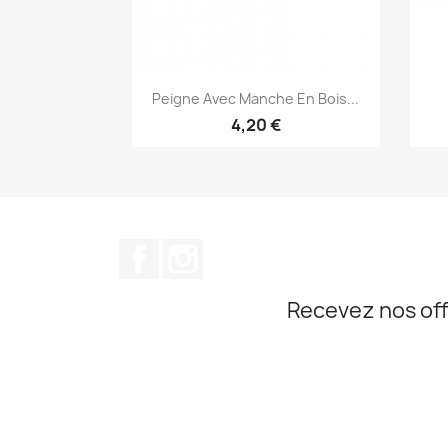
Aperçu rapide

Peigne Avec Manche En Bois...
4,20 €
Facebook
Instagram
Recevez nos off