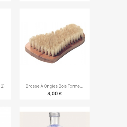
Aperçu rapide

 2)
Brosse À Ongles Bois Forme...
3,00 €