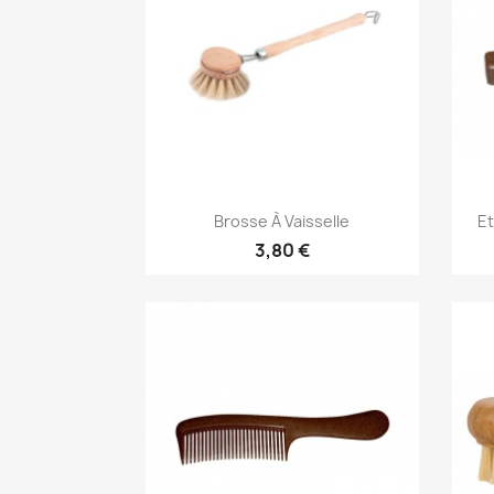
Aperçu rapide

Brosse À Vaisselle
Et
3,80 €