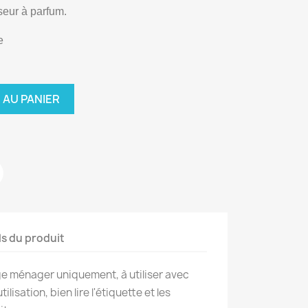
useur à parfum.
e
 AU PANIER
ls du produit
ge ménager uniquement, à utiliser avec
lisation, bien lire l'étiquette et les