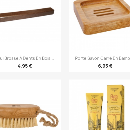
Aperçu rapide
Aperçu rapide


ui Brosse À Dents En Bois...
Porte Savon Carré En Bam
4,95 €
6,95 €