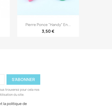
Aperçu rapide

.
Pierre Ponce "Handy" En...
3,50 €
ous trouverez pour cela nos
ilisation du site.
t la politique de