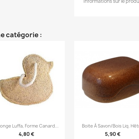
informations sur le produ
e catégorie :
Aperçu rapide
Aperçu rapide


onge Luffa, Forme Canard...
Boite À Savon/Bois Liq. Hêt
4,80 €
5,90 €