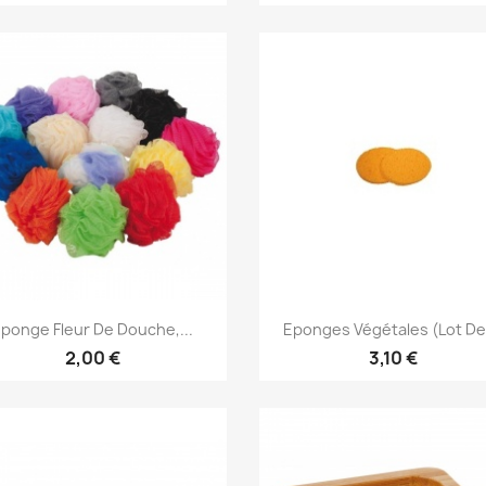
Aperçu rapide
Aperçu rapide


ponge Fleur De Douche,...
Eponges Végétales (lot De
+9
2,00 €
3,10 €