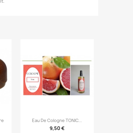
it.
Aperçu rapide

re
Eau De Cologne TONIC...
9,50 €