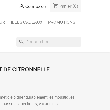
shopping_cart

Panier
(0)
Connexion
EUR
IDÉES CADEAUX
PROMOTIONS
search
T DE CITRONNELLE
rmet d'éloigner durablement les moustiques.
asseurs, pécheurs, vacanciers...