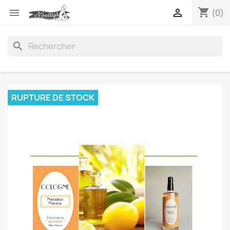
shopping_cart


(0)
search
RUPTURE DE STOCK