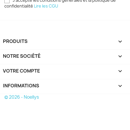
J'accepte les conditions générales et la politique de
confidentialité
Lire les CGU
PRODUITS

NOTRE SOCIÉTÉ

VOTRE COMPTE

INFORMATIONS
keyboard_arrow_down
© 2026 - Noellys